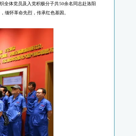
组织全体党员及入党积极分子共50余名同志赴洛阳
史，缅怀革命先烈，传承红色基因。