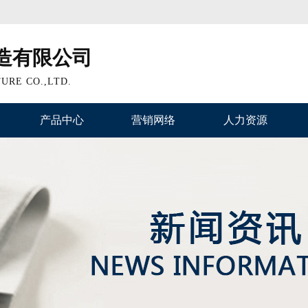
造有限公司
URE CO.,LTD.
产品中心
营销网络
人力资源