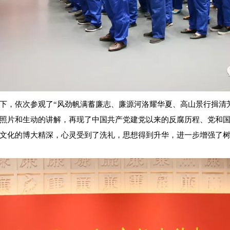
下，依次参观了“风劲帆满蓄廉志、廉源河洛耀华夏、高山景行揖清
照片和生动的讲解，再现了中国共产党建党以来的反腐历程、党和
文化的博大精深，心灵受到了洗礼，思想得到升华，进一步增强了