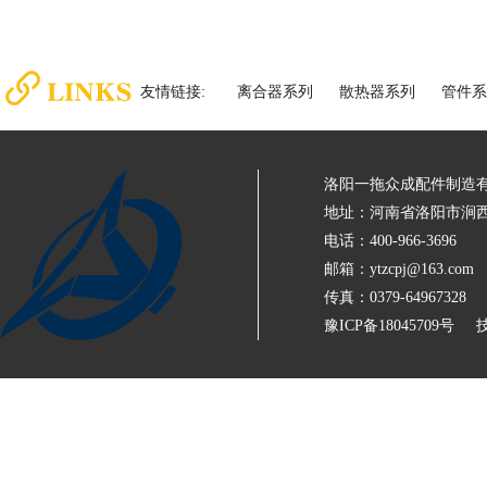
友情链接:
离合器系列
散热器系列
管件系
洛阳一拖众成配件制造
地址：河南省洛阳市涧西
电话：400-966-3696
邮箱：ytzcpj@163.com
传真：0379-64967328
豫ICP备18045709号
技