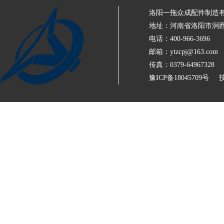
洛阳一拖众成配件制造
地址：河南省洛阳市涧西
电话：400-966-3696
邮箱：ytzcpj@163.com
传真：0379-64967328
豫ICP备18045709号
技