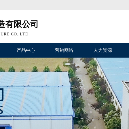
造有限公司
URE CO.,LTD.
产品中心
营销网络
人力资源