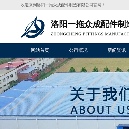
欢迎来到洛阳一拖众成配件制造有限公司官网！
洛阳一拖众成配件制
ZHONGCHENG FITTINGS MANUFACT
网站首页
公司概况
新闻资讯