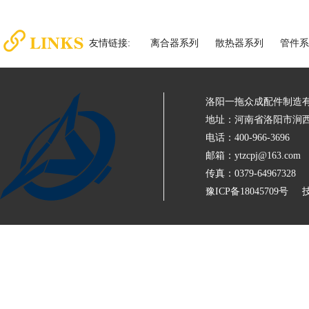
友情链接:
离合器系列
散热器系列
管件系
洛阳一拖众成配件制造
地址：河南省洛阳市涧西
电话：400-966-3696
邮箱：ytzcpj@163.com
传真：0379-64967328
豫ICP备18045709号
技