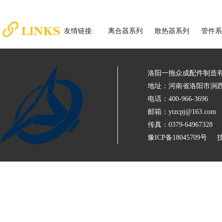
友情链接:
离合器系列
散热器系列
管件系
洛阳一拖众成配件制造
地址：河南省洛阳市涧西
电话：400-966-3696
邮箱：ytzcpj@163.com
传真：0379-64967328
豫ICP备18045709号
技