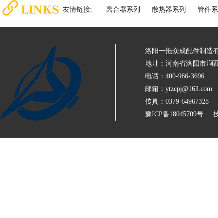
友情链接:
离合器系列
散热器系列
管件系
洛阳一拖众成配件制造
地址：河南省洛阳市涧西
电话：400-966-3696
邮箱：ytzcpj@163.com
传真：0379-64967328
豫ICP备18045709号
技